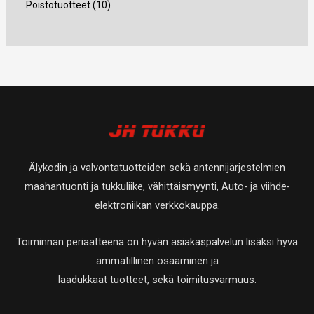
4
1
Poistotuotteet
10
a
t
t
e
t
t
u
t
0
a
a
t
e
e
o
u
t
t
t
t
t
o
u
a
t
t
e
t
o
a
a
t
e
t
t
t
e
a
t
t
Älykodin ja valvontatuotteiden sekä antennijärjestelmien
a
t
maahantuonti ja tukkuliike, vähittäismyynti, Auto- ja viihde-
a
elektroniikan verkkokauppa.
Toiminnan periaatteena on hyvän asiakaspalvelun lisäksi hyvä
ammatillinen osaaminen ja
laadukkaat tuotteet, sekä toimitusvarmuus.