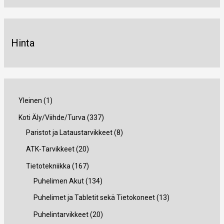
Hinta
1
Yleinen
1
t
3
Koti Äly/Viihde/Turva
337
u
3
8
Paristot ja Lataustarvikkeet
8
o
7
t
2
ATK-Tarvikkeet
20
t
t
u
0
1
Tietotekniikka
167
e
u
o
t
6
1
Puhelimen Akut
134
o
t
u
7
3
1
Puhelimet ja Tabletit sekä Tietokoneet
13
t
e
o
t
4
3
2
Puhelintarvikkeet
20
e
t
t