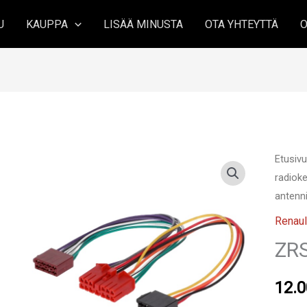
U
KAUPPA
LISÄÄ MINUSTA
OTA YHTEYTTÄ
O
Etusiv
radioke
antenni
Renaul
ZR
12.