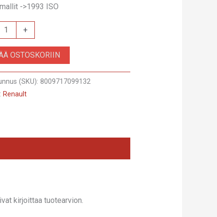
 mallit ->1993 ISO
+
SÄÄ OSTOSKORIIN
unnus (SKU):
8009717099132
:
Renault
at kirjoittaa tuotearvion.