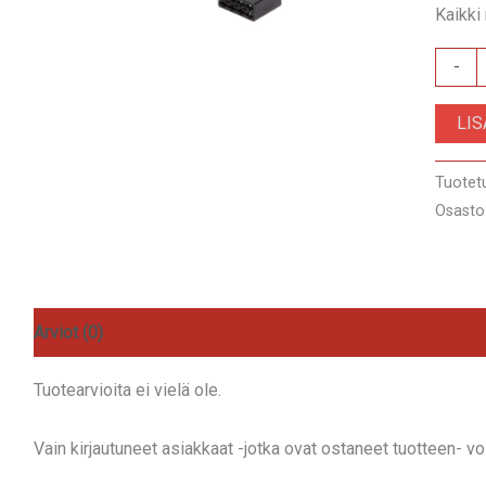
Kaikki
ZRS-
-
AS-
LI
18B
määrä
Tuotet
Osasto
Arviot (0)
Tuotearvioita ei vielä ole.
Vain kirjautuneet asiakkaat -jotka ovat ostaneet tuotteen- voiv