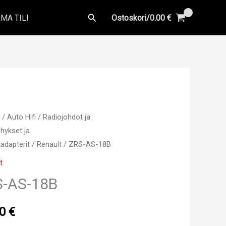
Hae
MA TILI
Ostoskori/
0.00
€
u
/
Auto Hifi
/
Radiojohdot ja
hykset ja
adapterit
/
Renault
/ ZRS-AS-18B
t
S-AS-18B
00
€