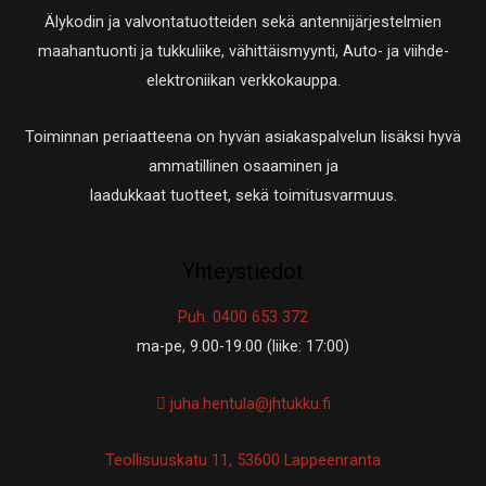
Älykodin ja valvontatuotteiden sekä antennijärjestelmien
maahantuonti ja tukkuliike, vähittäismyynti, Auto- ja viihde-
elektroniikan verkkokauppa.
Toiminnan periaatteena on hyvän asiakaspalvelun lisäksi hyvä
ammatillinen osaaminen ja
laadukkaat tuotteet, sekä toimitusvarmuus.
Yhteystiedot
Puh. 0400 653 372
ma-pe, 9.00-19.00 (liike: 17:00)
juha.hentula@jhtukku.fi
Teollisuuskatu 11, 53600 Lappeenranta