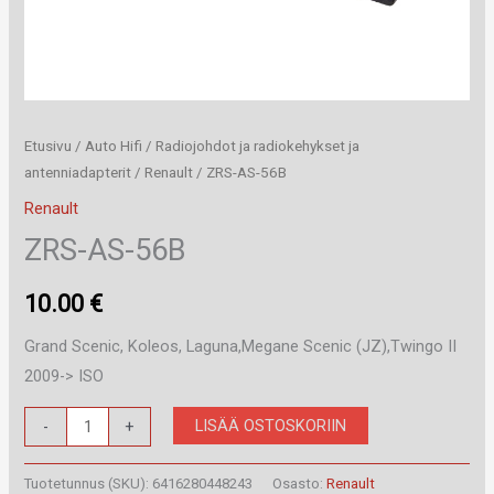
Etusivu
/
Auto Hifi
/
Radiojohdot ja radiokehykset ja
antenniadapterit
/
Renault
/ ZRS-AS-56B
Renault
ZRS-AS-56B
10.00
€
Grand Scenic, Koleos, Laguna,Megane Scenic (JZ),Twingo II
2009-> ISO
ZRS-
LISÄÄ OSTOSKORIIN
-
+
AS-
56B
Tuotetunnus (SKU):
6416280448243
Osasto:
Renault