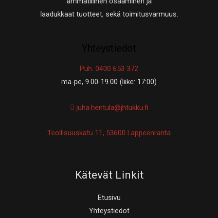
ammatillinen osaaminen ja
laadukkaat tuotteet, sekä toimitusvarmuus.
Yhteystiedot
Puh. 0400 653 372
ma-pe, 9.00-19.00 (liike: 17:00)
juha.hentula@jhtukku.fi
Teollisuuskatu 11, 53600 Lappeenranta
Kätevät Linkit
Etusivu
Yhteystiedot