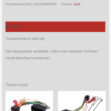
28B
Tuotetunnus (SKU):
6416280455302
Osasto:
Opel
määrä
Arviot (0)
Tuotearvioita ei vielä ole.
Vain kirjautuneet asiakkaat -jotka ovat ostaneet tuotteen-
voivat kirjoittaa tuotearvion.
Tutustu myös