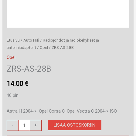
Etusivu
/
Auto Hifi
/
Radiojohdot ja radiokehykset ja
antenniadapterit
/
Opel
/ ZRS-AS-28B
Opel
ZRS-AS-28B
14.00
€
40 pin
Astra H 2004->, Opel Corsa C, Opel Vectra C 2004-> ISO
ZRS-
LISÄÄ OSTOSKORIIN
-
+
AS-