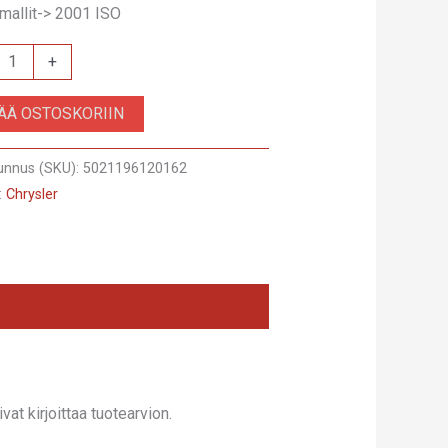
 mallit-> 2001 ISO
+
SÄÄ OSTOSKORIIN
unnus (SKU):
5021196120162
:
Chrysler
at kirjoittaa tuotearvion.