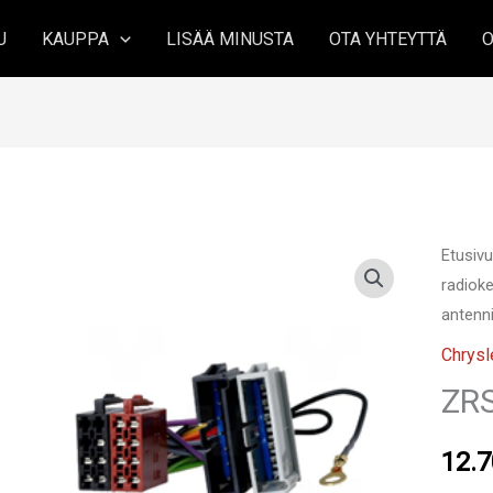
U
KAUPPA
LISÄÄ MINUSTA
OTA YHTEYTTÄ
O
Etusiv
radioke
antenni
Chrysl
ZR
12.