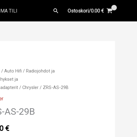
Hae
MA TILI
Ostoskori/
0.00
€
u
/
Auto Hifi
/
Radiojohdot ja
hykset ja
adapterit
/
Chrysler
/ ZRS-AS-29B
er
S-AS-29B
70
€