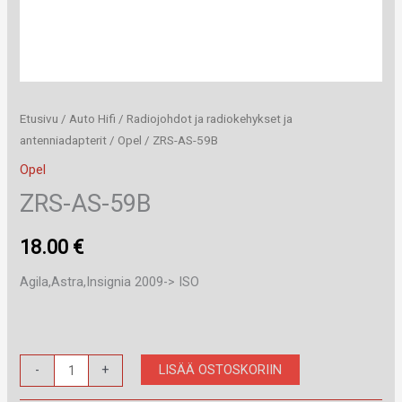
Etusivu
/
Auto Hifi
/
Radiojohdot ja radiokehykset ja
antenniadapterit
/
Opel
/ ZRS-AS-59B
Opel
ZRS-AS-59B
18.00
€
Agila,Astra,Insignia 2009-> ISO
ZRS-
LISÄÄ OSTOSKORIIN
-
+
AS-