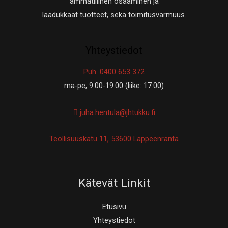
ammatillinen osaaminen ja
laadukkaat tuotteet, sekä toimitusvarmuus.
Yhteystiedot
Puh. 0400 653 372
ma-pe, 9.00-19.00 (liike: 17:00)
juha.hentula@jhtukku.fi
Teollisuuskatu 11, 53600 Lappeenranta
Kätevät Linkit
Etusivu
Yhteystiedot