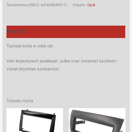
59B
Tuotetunnus (SKU):
6416280455111
Osasto:
Opel
määrä
Arviot (0)
Tuotearvioita ei vielä ole.
Vain kirjautuneet asiakkaat -jotka ovat ostaneet tuotteen-
voivat kirjoittaa tuotearvion.
Tutustu myös