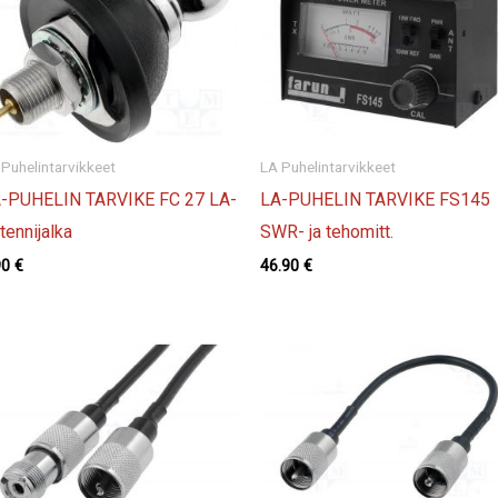
 Puhelintarvikkeet
LA Puhelintarvikkeet
-PUHELIN TARVIKE FC 27 LA-
LA-PUHELIN TARVIKE FS145
tennijalka
SWR- ja tehomitt.
90
€
46.90
€