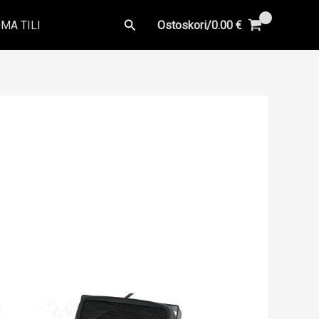
Hae
MA TILI
Ostoskori/
0.00
€