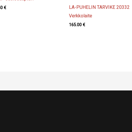
LA-PUHELIN TARVIKE 20332
50
€
Verkkolaite
165.00
€