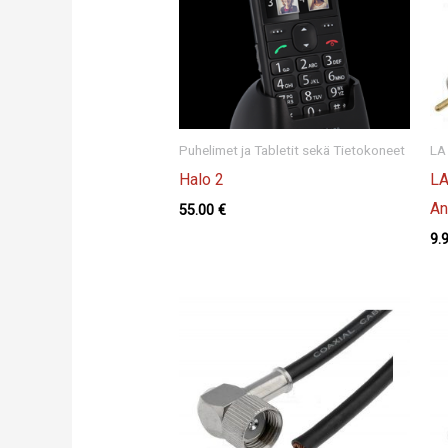
Puhelimet ja Tabletit sekä Tietokoneet
LA
Halo 2
LA
An
55.00
€
9.