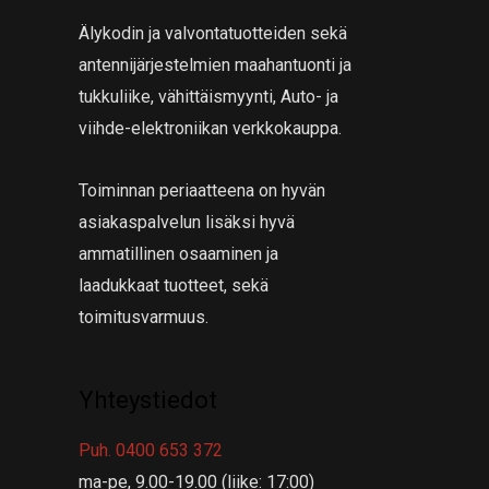
Älykodin ja valvontatuotteiden sekä
antennijärjestelmien maahantuonti ja
tukkuliike, vähittäismyynti, Auto- ja
viihde-elektroniikan verkkokauppa.
Toiminnan periaatteena on hyvän
asiakaspalvelun lisäksi hyvä
ammatillinen osaaminen ja
laadukkaat tuotteet, sekä
toimitusvarmuus.
Yhteystiedot
Puh. 0400 653 372
ma-pe, 9.00-19.00 (liike: 17:00)