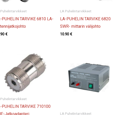
 Puhelintarvikkeet
LA Puhelintarvikkeet
-PUHELIN TARVIKE 6810 LA-
LA-PUHELIN TARVIKE 6820
tennijatkojohto
SWR- mittarin välijohto
.90
€
10.90
€
 Puhelintarvikkeet
-PUHELIN TARVIKE 710100
F-Jatkoadapteri
LA Puhelintarvikkeet